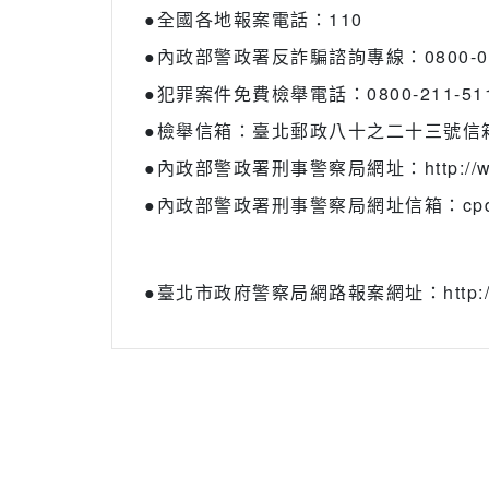
●全國各地報案電話：110
●內政部警政署反詐騙諮詢專線：0800-01
●犯罪案件免費檢舉電話：0800-211-51
●檢舉信箱：臺北郵政八十之二十三號信
●內政部警政署刑事警察局網址：http://www.
●內政部警政署刑事警察局網址信箱：cpd@ema
●臺北市政府警察局網路報案網址：http://police
關於
全部商品
付款方式說明
隱私權
聯絡我們
訂單查詢
寄送方式說明
訂單相關說明
售後服務說明