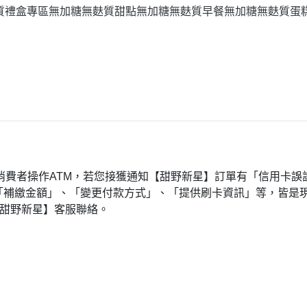
質禮盒專區
無加糖無麩質甜點
無加糖無麩質早餐
無加糖無麩質蛋
消費者操作ATM，若您接獲通知【
甜野新星
】訂單有「信用卡誤
「補繳金額」、「變更付款方式」、「提供刷卡資訊」等，皆是
甜野新星
】客服聯絡。