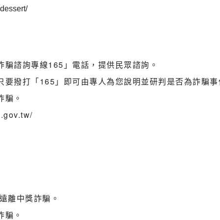
dessert/
詐騙諮詢專線165」電話，提供民眾諮詢。
只要撥打「165」即可由專人為您說明並研判是否為詐騙事
詐騙。
gov.tw/
，遠離中獎詐騙。
詐騙。