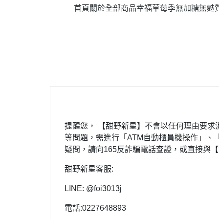
首頁
關於
全部商品
幸福草莓季
無加糖無麩
提醒您， 【甜野新星】不會以任何理由要求
等問題，需進行「ATM自動櫃員機操作」、
疑問，請向165反詐騙電話查證，或直接與【
甜野新星客服:
LINE: @foi3013j
電話:0227648893