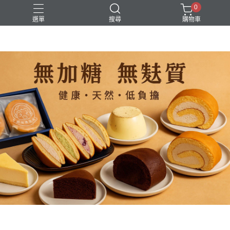
0
選單
搜尋
購物車
#低熱量甜點
#低碳水甜點
#低醣蛋糕
#無醣無麩質甜點
#生酮蛋糕